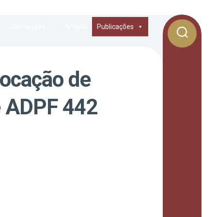
Comissões
Artigos
Publicações
vocação de
e ADPF 442