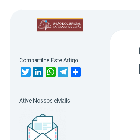
Skip
to
content
Compartilhe Este Artigo
Twitter
LinkedIn
WhatsApp
Telegram
Share
Ative Nossos eMails