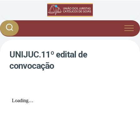
Skip
to
content
UNIJUC.11º edital de
convocação