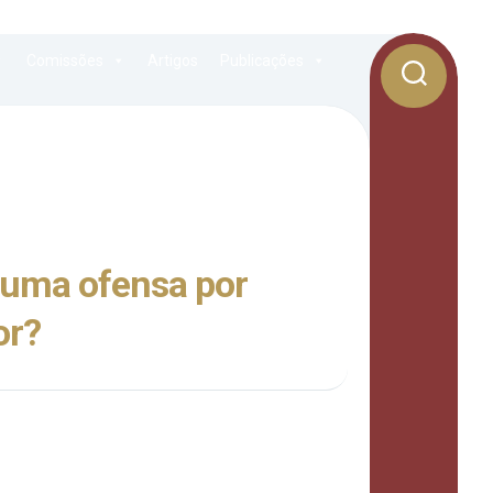
Comissões
Artigos
Publicações
: uma ofensa por
or?