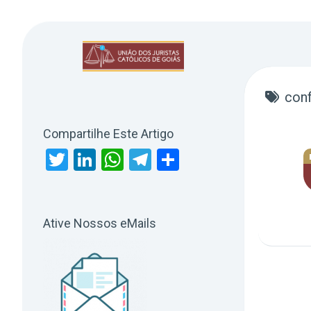
Skip
to
content
conf
Compartilhe Este Artigo
Twitter
LinkedIn
WhatsApp
Telegram
Share
Ative Nossos eMails