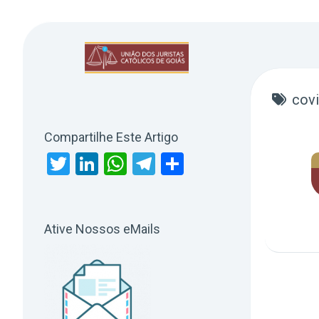
Skip
to
content
cov
Compartilhe Este Artigo
Twitter
LinkedIn
WhatsApp
Telegram
Share
Ative Nossos eMails