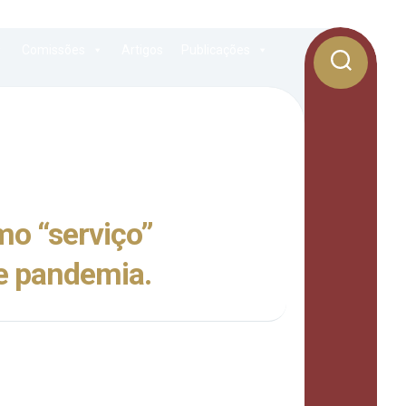
Comissões
Artigos
Publicações
mo “serviço”
e pandemia.