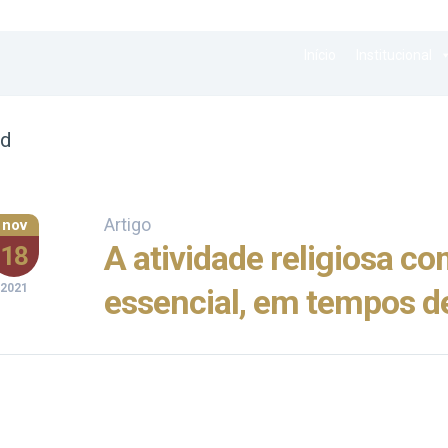
Início
Institucional
id
Artigo
nov
A atividade religiosa co
18
2021
essencial, em tempos d