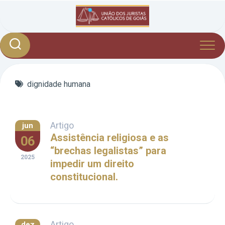
Skip
to
content
dignidade humana
Artigo
jun
Assistência religiosa e as
06
“brechas legalistas” para
2025
impedir um direito
constitucional.
Artigo
dez