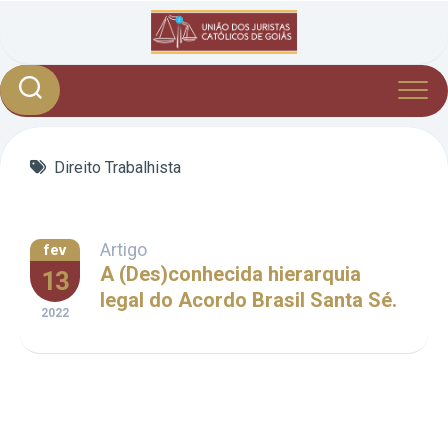
Skip
to
content
Direito Trabalhista
Artigo
fev
A (Des)conhecida hierarquia
13
legal do Acordo Brasil Santa Sé.
2022