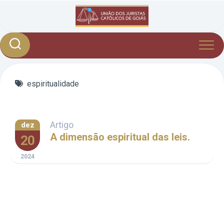
Skip
to
content
espiritualidade
Artigo
dez
A dimensão espiritual das leis.
20
2024