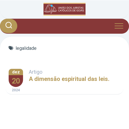
Skip
to
content
legalidade
Artigo
dez
A dimensão espiritual das leis.
20
2024