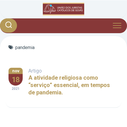
Skip
to
content
pandemia
Artigo
nov
A atividade religiosa como
18
“serviço” essencial, em tempos
2021
de pandemia.