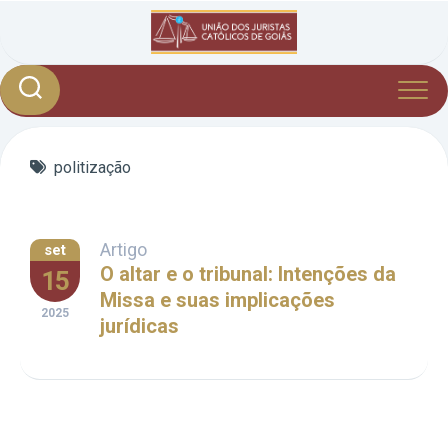
Skip
to
content
politização
Artigo
set
O altar e o tribunal: Intenções da
15
Missa e suas implicações
2025
jurídicas