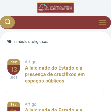
Skip
to
content
símbolos religiosos
Artigo
dez
A laicidade do Estado e a
13
presença de crucifixos em
2024
espaços públicos.
Artigo
fev
A laicidade do Estado e a