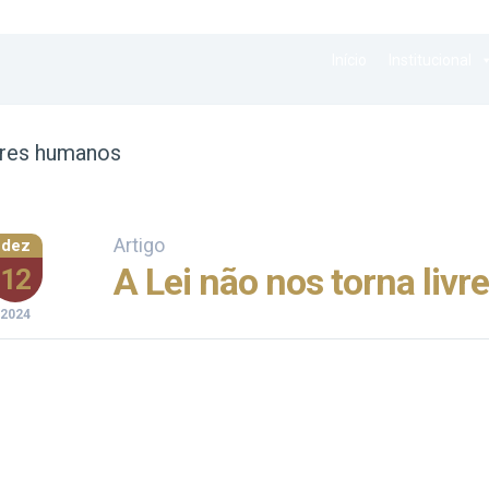
Início
Institucional
ores humanos
Artigo
dez
A Lei não nos torna livre
12
2024