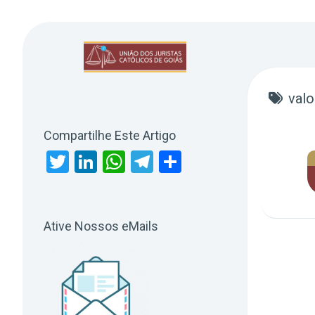
Skip
to
content
val
Compartilhe Este Artigo
Twitter
LinkedIn
WhatsApp
Telegram
Share
Ative Nossos eMails