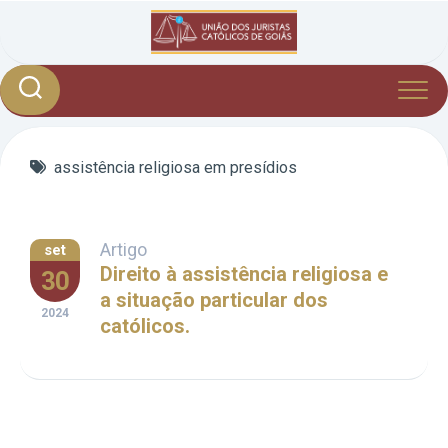
Skip
to
content
assistência religiosa em presídios
Artigo
set
Direito à assistência religiosa e
30
a situação particular dos
2024
católicos.