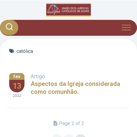
Skip
to
content
católica
Artigo
fev
Aspectos da Igreja considerada
13
como comunhão.
2022
Page 2 of 2