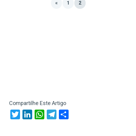
«
1
2
Compartilhe Este Artigo
Twitter
LinkedIn
WhatsApp
Telegram
Share