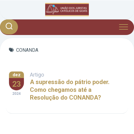
Skip
to
content
CONANDA
Artigo
dez
A supressão do pátrio poder.
23
Como chegamos até a
2024
Resolução do CONANDA?