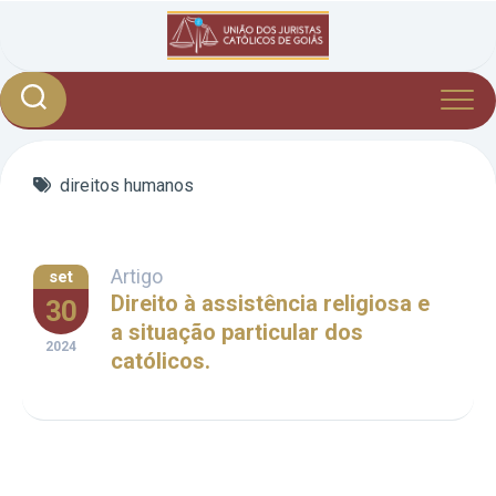
Skip
to
content
direitos humanos
Artigo
set
Direito à assistência religiosa e
30
a situação particular dos
2024
católicos.