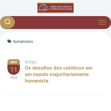
Skip
to
content
humanismo
Artigo
dez
Os desafios dos católicos em
11
um mundo majoritariamente
2024
humanista.