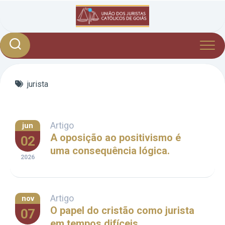
Skip
to
content
jurista
Artigo
jun
A oposição ao positivismo é
02
uma consequência lógica.
2026
Artigo
nov
O papel do cristão como jurista
07
em tempos difíceis.