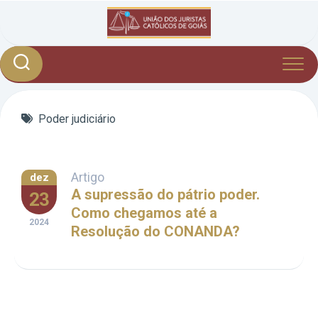
Skip
to
content
Poder judiciário
Artigo
dez
A supressão do pátrio poder.
23
Como chegamos até a
2024
Resolução do CONANDA?