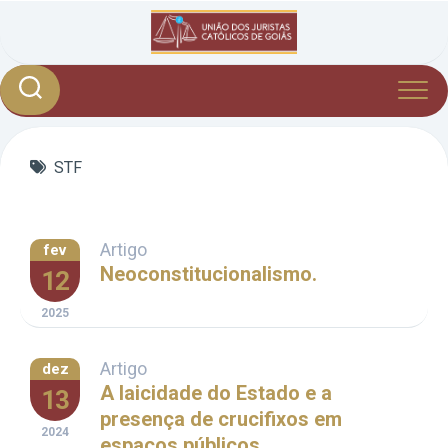
Skip
to
content
STF
Artigo
fev
Neoconstitucionalismo.
12
2025
Artigo
dez
A laicidade do Estado e a
13
presença de crucifixos em
2024
espaços públicos.