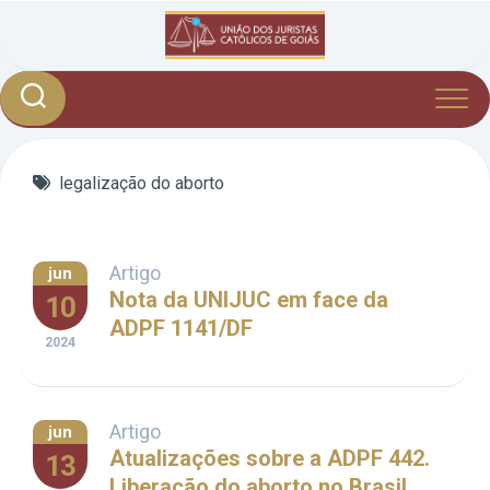
Skip
to
content
legalização do aborto
Artigo
jun
Nota da UNIJUC em face da
10
ADPF 1141/DF
2024
Artigo
jun
Atualizações sobre a ADPF 442.
13
Liberação do aborto no Brasil.