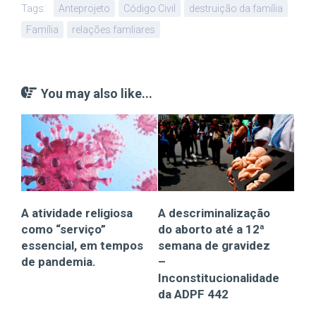
Tags:
Anteprojeto
Código Civil
destruição da família
Família
relações famliares
You may also like...
A atividade religiosa
A descriminalização
como “serviço”
do aborto até a 12ª
essencial, em tempos
semana de gravidez
de pandemia.
–
Inconstitucionalidade
da ADPF 442