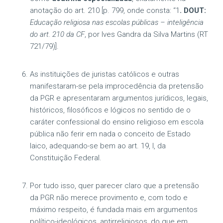
anotação do art. 210 [p. 799, onde consta: “1
. DOUT:
Educação religiosa nas escolas públicas – inteligência
do art. 210 da CF
, por Ives Gandra da Silva Martins (RT
721/79)].
As instituições de juristas católicos e outras
manifestaram-se pela improcedência da pretensão
da PGR e apresentaram argumentos jurídicos, legais,
históricos, filosóficos e lógicos no sentido de o
caráter confessional do ensino religioso em escola
pública não ferir em nada o conceito de Estado
laico, adequando-se bem ao art. 19, I, da
Constituição Federal.
Por tudo isso, quer parecer claro que a pretensão
da PGR não merece provimento e, com todo e
máximo respeito, é fundada mais em argumentos
político-ideológicos, antirreligiosos, do que em