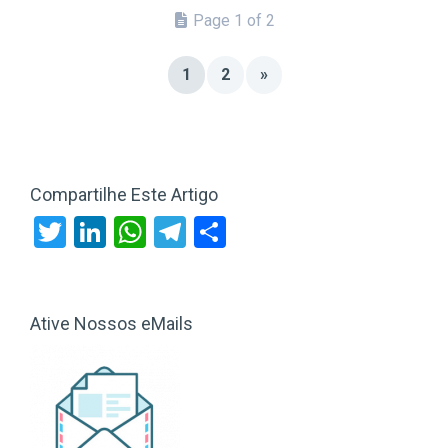
Page 1 of 2
1
2
»
Compartilhe Este Artigo
Twitter
LinkedIn
WhatsApp
Telegram
Share
Ative Nossos eMails