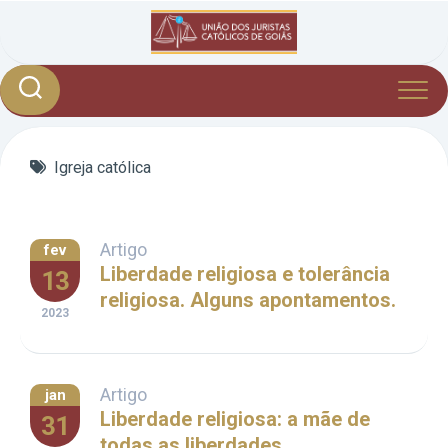
Skip
to
content
Igreja católica
Artigo
fev
Liberdade religiosa e tolerância
13
religiosa. Alguns apontamentos.
2023
Artigo
jan
Liberdade religiosa: a mãe de
31
todas as liberdades.