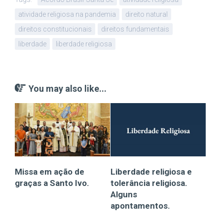
atividade religiosa na pandemia
direito natural
direitos constitucionais
direitos fundamentais
liberdade
liberdade religiosa
You may also like...
Missa em ação de
Liberdade religiosa e
graças a Santo Ivo.
tolerância religiosa.
Alguns
apontamentos.