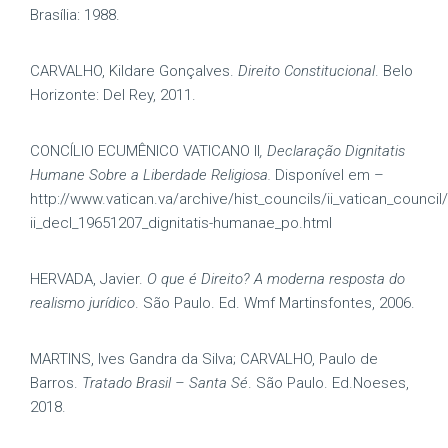
Brasília: 1988.
CARVALHO, Kildare Gonçalves.
Direito Constitucional
. Belo
Horizonte: Del Rey, 2011.
CONCÍLIO ECUMÊNICO VATICANO II
, Declaração Dignitatis
Humane Sobre a Liberdade Religiosa.
Disponível em –
http://www.vatican.va/archive/hist_councils/ii_vatican_counci
ii_decl_19651207_dignitatis-humanae_po.html
HERVADA, Javier.
O que é Direito? A moderna resposta do
realismo jurídico
. São Paulo. Ed. Wmf Martinsfontes, 2006.
MARTINS, Ives Gandra da Silva; CARVALHO, Paulo de
Barros.
Tratado Brasil – Santa Sé
. São Paulo. Ed.Noeses,
2018.